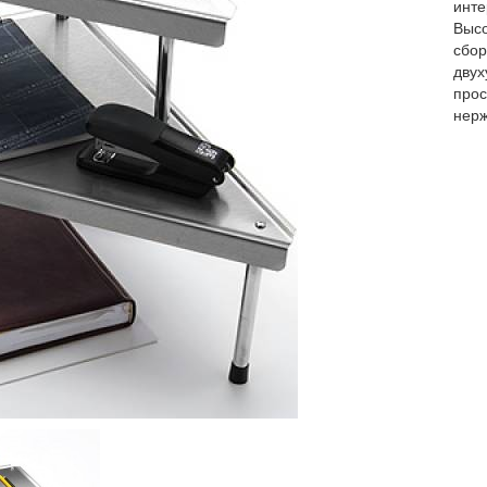
инте
Высо
сбор
двух
прос
нерж