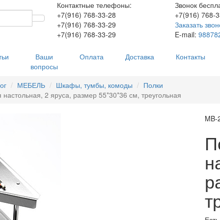
Контактные телефоны:
Звонок беспл
+7(916)
768-33-28
+7(916)
768-3
+7(916)
768-33-29
Заказать звон
+7(916)
768-33-29
E-mail:
98878
тьи
Ваши
Оплата
Доставка
Контакты
вопросы
ог
МЕБЕЛЬ
Шкафы, тумбы, комоды
Полки
 настольная, 2 яруса, размер 55*30*36 см, треугольная
MB-
П
н
р
т
Есть