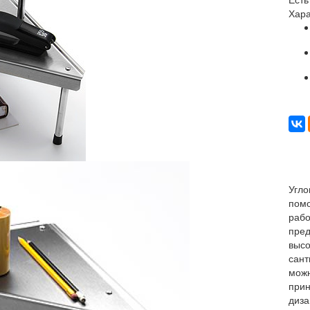
Хара
Угло
помо
рабо
пред
высо
сант
можн
прин
диза