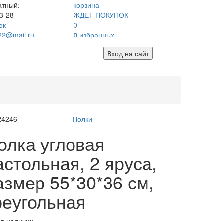
атный:
корзина
3-28
ЖДЕТ ПОКУПОК
ок
0
22@mail.ru
0
избранных
Вход на сайт
24246
Полки
олка угловая
астольная, 2 яруса,
азмер 55*30*36 см,
реугольная
 в наличии