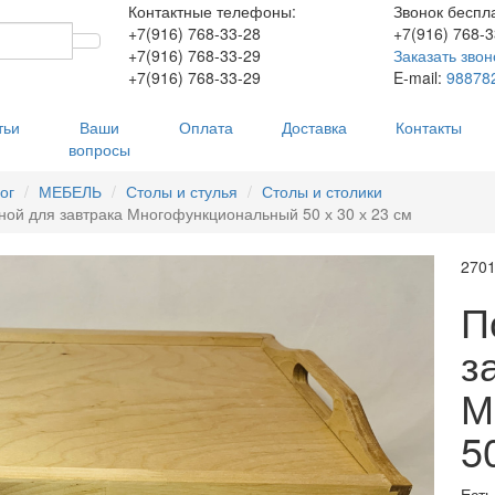
Контактные телефоны:
Звонок беспл
+7(916)
768-33-28
+7(916)
768-3
+7(916)
768-33-29
Заказать звон
+7(916)
768-33-29
E-mail:
98878
тьи
Ваши
Оплата
Доставка
Контакты
вопросы
ог
МЕБЕЛЬ
Столы и стулья
Столы и столики
ной для завтрака Многофункциональный 50 х 30 х 23 см
270
П
з
М
5
Есть