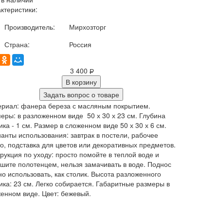
ктеристики:
Производитель:
Мирхозторг
Страна:
Россия
3 400
Р
В корзину
Задать вопрос о товаре
риал: фанера береза с масляным покрытием.
еры: в разложенном виде 50 х 30 х 23 см. Глубина
ика - 1 см. Размер в сложенном виде 50 х 30 х 6 см.
анты использования: завтрак в постели, рабочее
о, подставка для цветов или декоративных предметов.
рукция по уходу: просто помойте в теплой воде и
шите полотенцем, нельзя замачивать в воде. Поднос
о использовать, как столик. Высота разложенного
ика: 23 см. Легко собирается. Габаритные размеры в
енном виде. Цвет: бежевый.