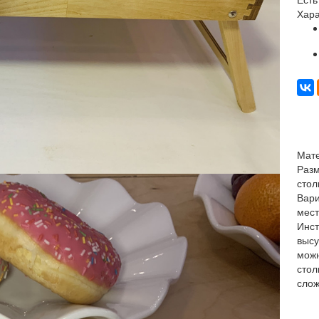
Хара
Мате
Разм
стол
Вари
мест
Инст
высу
можн
стол
слож