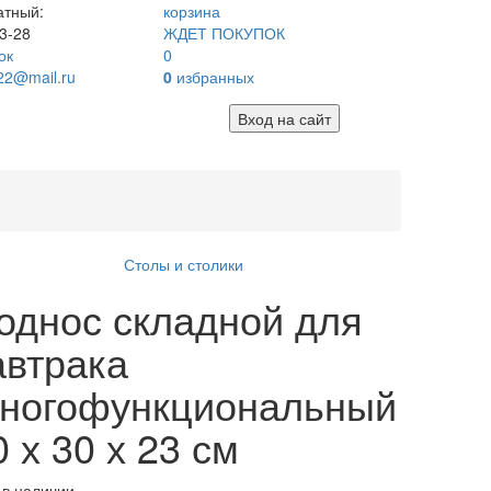
атный:
корзина
3-28
ЖДЕТ ПОКУПОК
ок
0
22@mail.ru
0
избранных
Вход на сайт
1
Столы и столики
однос складной для
автрака
ногофункциональный
0 х 30 х 23 см
 в наличии