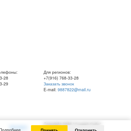
елефоны:
Для регионов:
3-28
+7(916)
768-33-28
3-29
Заказать звонок
E-mail:
9887822@mail.ru
Copyright 2026 "Создай Себя"
Контакты
Подробнее
Принять
Отклонить