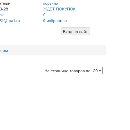
атный:
корзина
3-28
ЖДЕТ ПОКУПОК
ок
0
22@mail.ru
0
избранных
Вход на сайт
неры
На странице товаров по