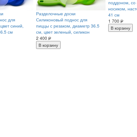
поддоном, со
носиком, наст
ки
Разделочные доски
41 см
нос для
Силиконовый поднос для
1 700
Р
 цвет синий,
пиццы с резаком, диаметр 36.5
В корзину
6.5 см
см, цвет зеленый, силикон
2 400
Р
В корзину