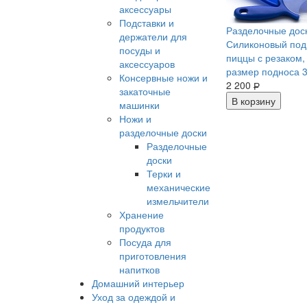
аксессуары
Подставки и
Разделочные дос
держатели для
Силиконовый под
посуды и
пиццы с резаком,
аксессуаров
размер подноса 3
Консервные ножи и
2 200
Р
закаточные
В корзину
машинки
Ножи и
разделочные доски
Разделочные
доски
Терки и
механические
измельчители
Хранение
продуктов
Посуда для
приготовления
напитков
Домашний интерьер
Уход за одеждой и