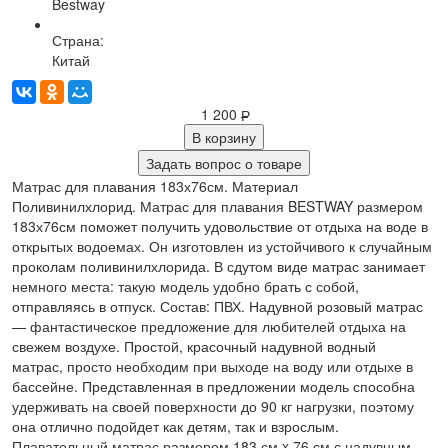
Bestway
Страна:
Китай
1 200
Р
В корзину
Задать вопрос о товаре
Матрас для плавания 183х76см. Материал
Поливинилхлорид. Матрас для плавания BESTWAY размером
183х76см поможет получить удовольствие от отдыха на воде в
открытых водоемах. Он изготовлен из устойчивого к случайным
проколам поливинилхлорида. В сдутом виде матрас занимает
немного места: такую модель удобно брать с собой,
отправляясь в отпуск. Состав: ПВХ. Надувной розовый матрас
— фантастическое предложение для любителей отдыха на
свежем воздухе. Простой, красочный надувной водный
матрас, просто необходим при выходе на воду или отдыхе в
бассейне. Представленная в предложении модель способна
удерживать на своей поверхности до 90 кг нагрузки, поэтому
она отлично подойдет как детям, так и взрослым.
Плавательный матрас размером 183 см x 76 см с надувным